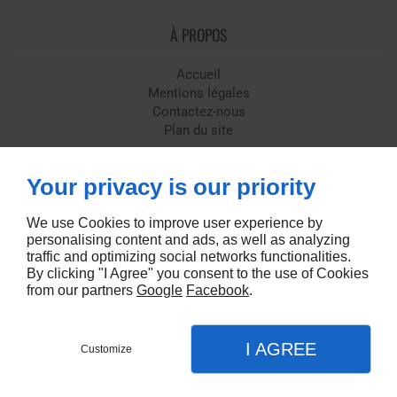
À PROPOS
Accueil
Mentions légales
Contactez-nous
Plan du site
SUIVEZ-NOUS
Your privacy is our priority
We use Cookies to improve user experience by
personalising content and ads, as well as analyzing
traffic and optimizing social networks functionalities.
By clicking "I Agree" you consent to the use of Cookies
from our partners
Google
Facebook
.
Conception de site web
I AGREE
Customize
RÉSERVER
MENU
APPEL
PLAN