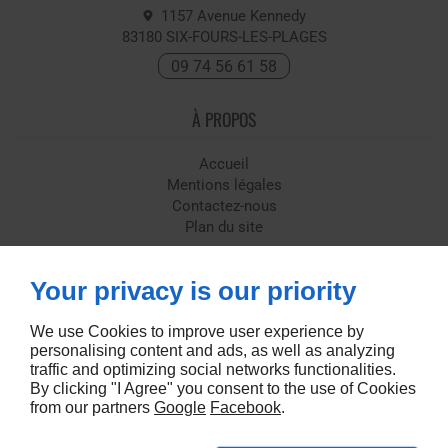
1157 Avenue Kennedy
83180
SIX-FOURS-LES-PLAGES
09 74 56 61 58
À PROPOS
Accueil
Mentions légales
Contactez-nous
Plan du site
SUIVEZ-NOUS
Your privacy is our priority
We use Cookies to improve user experience by
personalising content and ads, as well as analyzing
traffic and optimizing social networks functionalities.
By clicking "I Agree" you consent to the use of Cookies
from our partners
Google
Facebook
.
Conception de site web